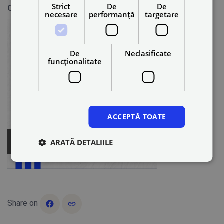
călătoriile tocmai au devenit mai cool.
Strict
De
De
necesare
performanță
targetare
De
Neclasificate
funcţionalitate
ACCEPTĂ TOATE
ARATĂ DETALIILE
Share on