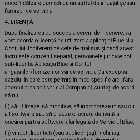
orice încălcare comisă de un astfel de angajat și/sau
furnizor de servicii.
4. LICENȚĂ
După finalizarea cu succes a cererii de înscriere, vă
vom acorda o licență de utilizare a aplicației Blue și a
Contului. Indiferent de cele de mai sus și dacă acest
lucru este convenit separat, persoanele juridice pot
sub-licentia Aplicația Blue și Contul
angajaților/furnizorilor săi de servicii. Cu excepția
cazului în care este permis în mod specific aici, fără
acordul prealabil scris al Companiei, sunteți de acord
să nu:
(i) să utilizeze, să modifice, să încorporeze în sau cu
alt software sau să creeze o lucrare derivată a
oricărei părți a software-ului legată de Serviciul Blue;
(ii) vindeți, licențiați (sau sublicențați), închiriați,