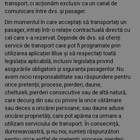
transport, ci acționăm exclusiv ca un canal de
comunicare între dvs. și pasager.
Din momentul în care acceptați să transportați un
pasager, intrați într-o relație contractuală directă cu
cel care v-a rezervat. Depinde de dvs. să oferiți
servicii de transport care pot fi programate prin
utilizarea aplicației Blue și să respectați toată
legislația aplicabilă, inclusiv legislația privind
asigurările obligatorii și siguranța pasagerilor. Nu
avem nicio responsabilitate sau răspundere pentru
orice pretenții, procese, pierderi, daune,
cheltuieli, pierderi consecutive sau de altă natură,
care decurg din sau cu privire la orice vătămare
sau deces a oricărei persoane; sau daune aduse
oricărei proprietăți, care pot apărea ca urmare a
utilizarii serviciului de transport. În consecință,
dumneavoastră, și nu noi, sunteți răspunzători
pentru orice astfel de pretenții, procese, pierderi,