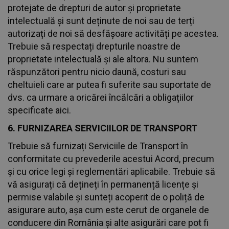
protejate de drepturi de autor și proprietate
intelectuală și sunt deținute de noi sau de terți
autorizați de noi să desfășoare activități pe acestea.
Trebuie să respectați drepturile noastre de
proprietate intelectuală și ale altora. Nu suntem
răspunzători pentru nicio daună, costuri sau
cheltuieli care ar putea fi suferite sau suportate de
dvs. ca urmare a oricărei încălcări a obligațiilor
specificate aici.
6. FURNIZAREA SERVICIILOR DE TRANSPORT
Trebuie să furnizați Serviciile de Transport în
conformitate cu prevederile acestui Acord, precum
și cu orice legi și reglementări aplicabile. Trebuie să
vă asigurați că dețineți în permanență licențe și
permise valabile și sunteți acoperit de o poliță de
asigurare auto, așa cum este cerut de organele de
conducere din România și alte asigurări care pot fi