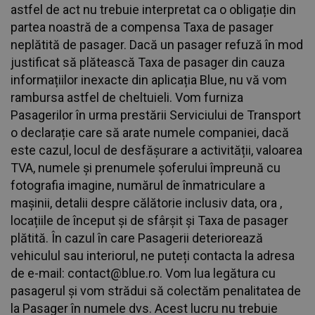
astfel de act nu trebuie interpretat ca o obligație din
partea noastră de a compensa Taxa de pasager
neplătită de pasager. Dacă un pasager refuză în mod
justificat să plătească Taxa de pasager din cauza
informațiilor inexacte din aplicația Blue, nu vă vom
rambursa astfel de cheltuieli. Vom furniza
Pasagerilor în urma prestării Serviciului de Transport
o declarație care să arate numele companiei, dacă
este cazul, locul de desfășurare a activității, valoarea
TVA, numele și prenumele șoferului împreună cu
fotografia imagine, numărul de înmatriculare a
mașinii, detalii despre călătorie inclusiv data, ora ,
locațiile de început și de sfârșit și Taxa de pasager
plătită. În cazul în care Pasagerii deteriorează
vehiculul sau interiorul, ne puteți contacta la adresa
de e-mail: contact@blue.ro. Vom lua legătura cu
pasagerul și vom strădui să colectăm penalitatea de
la Pasager în numele dvs. Acest lucru nu trebuie