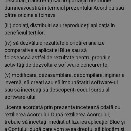
cesionați, transferați sau împărtășiți drepturile
dumneavoastră în temeiul prezentului Acord cu sau
către oricine altcineva
(iii) copiați, distribuiți sau reproduceți aplicația în
beneficiul terților;
(iv) să dezvăluie rezultatele oricărei analize
comparative a aplicației Blue sau să
folosească astfel de rezultate pentru propriile
activități de dezvoltare software concurente;
(v) modificare, dezasamblare, decompilare, inginerie
inversă, să creați sau să îmbunătățiți software-ul
sau să încercați să descoperiți codul sursă al
software-ului.
Licența acordată prin prezenta încetează odată cu
rezilierea Acordului. După rezilierea Acordului,
trebuie să încetați imediat utilizarea aplicației Blue și
a Contului, după care vom avea dreptul să blocăm și