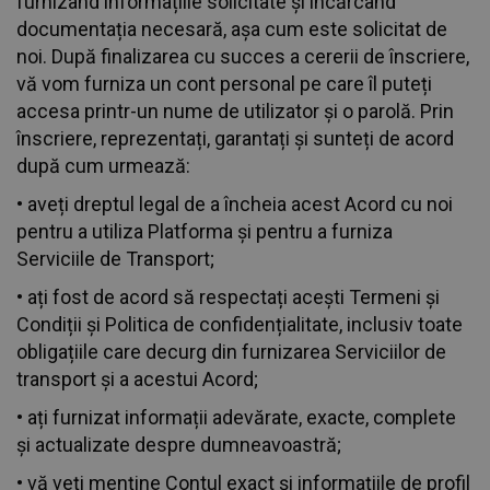
furnizând informațiile solicitate și încărcând
documentația necesară, așa cum este solicitat de
noi. După finalizarea cu succes a cererii de înscriere,
vă vom furniza un cont personal pe care îl puteți
accesa printr-un nume de utilizator și o parolă. Prin
înscriere, reprezentați, garantați și sunteți de acord
după cum urmează:
• aveți dreptul legal de a încheia acest Acord cu noi
pentru a utiliza Platforma și pentru a furniza
Serviciile de Transport;
• ați fost de acord să respectați acești Termeni și
Condiții și Politica de confidențialitate, inclusiv toate
obligațiile care decurg din furnizarea Serviciilor de
transport și a acestui Acord;
• ați furnizat informații adevărate, exacte, complete
și actualizate despre dumneavoastră;
• vă veți menține Contul exact și informațiile de profil