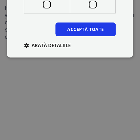
If your vehicle falls under multiple categories and
you wish to select or remove certain categories, you
can do so my logging on your App, going online,
selecting the vehicle icon, and choosing which
ACCEPTĂ TOATE
categories to keep.
ARATĂ DETALIILE