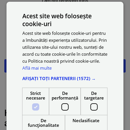
I am not receiving trips
Acest site web folosește
Notification issues
cookie-uri
Acest site web folosește cookie-uri pentru
Heatmaps
a îmbunătăți experiența utilizatorului. Prin
utilizarea site-ului nostru web, sunteți de
Updates of Drivers App
acord cu toate cookie-urile în conformitate
cu Politica noastră privind cookie-urile.
How to select or remove in-app ride category
Află mai multe
AFIȘAȚI TOȚI PARTENERII
(1572) →
Auto-accept
Strict
De
De
necesare
performanță
targetare
Resetting password
How to select or remove in-
app ride category
De
Neclasificate
funcţionalitate