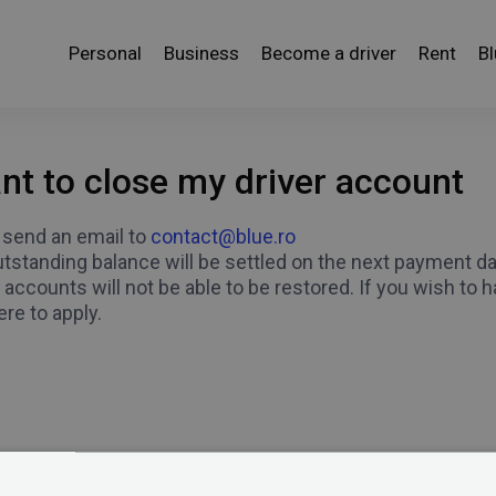
Personal
Business
Become a driver
Rent
B
ant to close my driver account
 send an email to
contact@blue.ro
tstanding balance will be settled on the next payment da
accounts will not be able to be restored. If you wish to h
ere to apply.