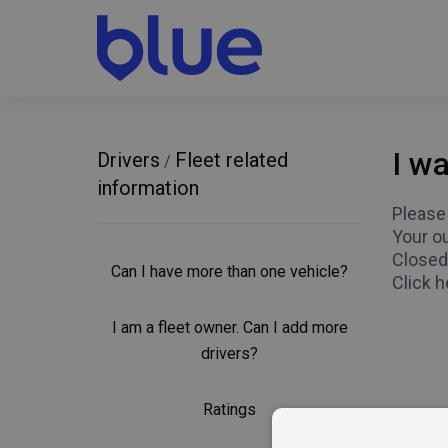
I w
Drivers
Fleet related
/
information
Please
Your ou
Closed 
Can I have more than one vehicle?
Click h
I am a fleet owner. Can I add more
drivers?
Ratings