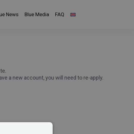
lue News
Blue Media
FAQ
te.
ave a new account, you will need to re-apply.