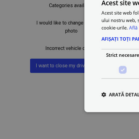
Acest site w
Categories available
Acest site web fol
ului nostru web, s
I would like to change my profile
cookie-urile.
Află
photo
AFIȘAȚI TOȚI PA
Incorrect vehicle details
Strict necesar
I want to close my driver account
ARATĂ DETAL