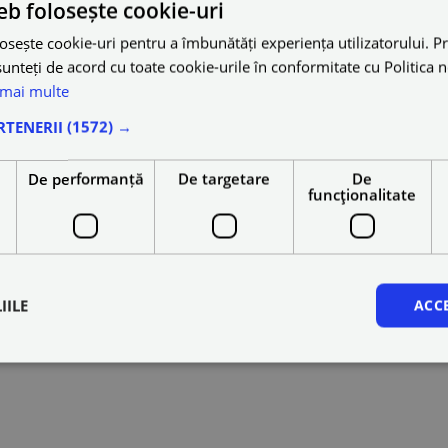
eb folosește cookie-uri
osește cookie-uri pentru a îmbunătăți experiența utilizatorului. Pri
unteți de acord cu toate cookie-urile în conformitate cu Politica 
 mai multe
RTENERII
(1572) →
Conditions
olicy
e
De performanță
De targetare
De
funcţionalitate
IILE
ACC