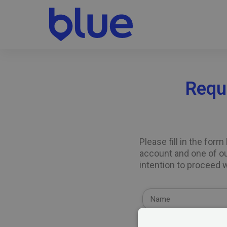
Requ
Please fill in the for
account and one of ou
intention to proceed 