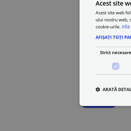
Acest site w
Acest site web fol
ului nostru web, s
cookie-urile.
Află
AFIȘAȚI TOȚI PA
I agree with
Terms & 
I agree with
Privacy P
Strict necesar
ARATĂ DETAL