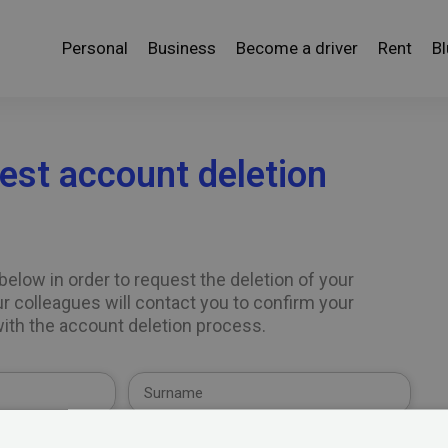
Personal
Business
Become a driver
Rent
B
est account deletion
m below in order to request the deletion of your
r colleagues will contact you to confirm your
with the account deletion process.