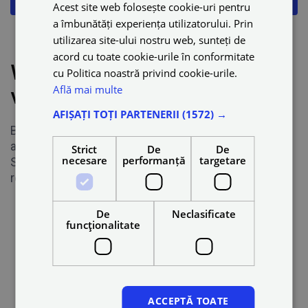
Acest site web folosește cookie-uri pentru
a îmbunătăți experiența utilizatorului. Prin
Dynamic pricing
utilizarea site-ului nostru web, sunteți de
acord cu toate cookie-urile în conformitate
What if I do not have a
cu Politica noastră privind cookie-urile.
Află mai multe
vehicle?
AFIȘAȚI TOȚI PARTENERII
(1572) →
Blue offers vehicle leasing arrangements based on
availability.
Strict
De
De
necesare
performanță
targetare
Send an email to: contact@blue.ro to receive the
related information.
De
Neclasificate
funcţionalitate
ACCEPTĂ TOATE