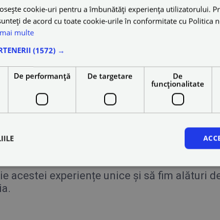
osește cookie-uri pentru a îmbunătăți experiența utilizatorului. Pri
unteți de acord cu toate cookie-urile în conformitate cu Politica 
 mai multe
RTENERII
(1572) →
e
De performanță
De targetare
De
are al anului, Digital Marketing Forum, a înce
funcţionalitate
bilitate.
nire pentru a explora împreună cele mai actual
ționa cu agenții cu rezultate remarcabile în m
IILE
ACC
re cu jucători importanți din industrie și de 
acestei experiențe unice și să fim alături d
ia.