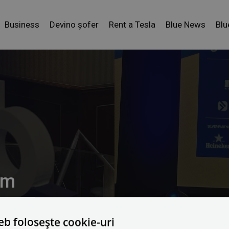
Business
Devino șofer
Rent a Tesla
Blue News
Blu
um
eb folosește cookie-uri