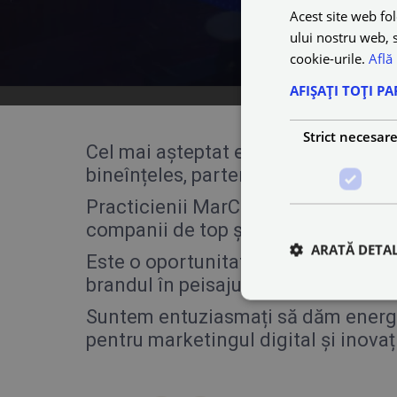
Acest site web fol
ului nostru web, s
cookie-urile.
Află
AFIȘAȚI TOȚI PA
Strict necesar
Cel mai așteptat eveniment de promov
bineînțeles, partenerul oficial de mo
Practicienii MarCom și-au dat întâl
companii de top și pentru a interac
ARATĂ DETAL
Este o oportunitate unică de conecta
brandul în peisajul digital actual.
Suntem entuziasmați să dăm energie 
pentru marketingul digital și inovaț