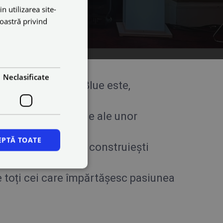
n utilizarea site-
noastră privind
Neclasificate
put oficial, iar Blue este,
e strategii digitale ale unor
ediul online.
EPTĂ TOATE
a învăța cum să-ți construiești
e toți cei care împărtășesc pasiunea