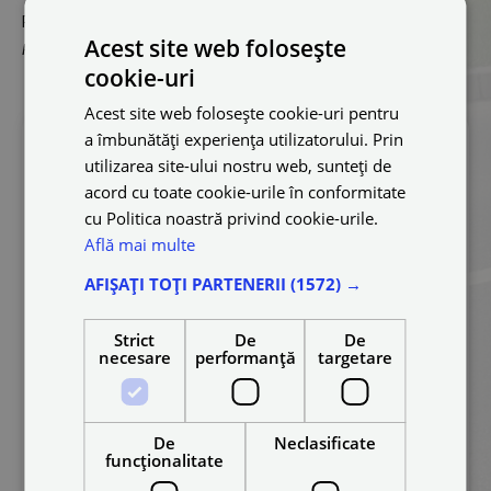
Pentru mai multe detalii: +40 376 448 980.
Acest site web folosește
Poți accesa
aici
termenii și condițiile de închiriere.
cookie-uri
Acest site web folosește cookie-uri pentru
a îmbunătăți experiența utilizatorului. Prin
Număr de telefon
*
utilizarea site-ului nostru web, sunteți de
acord cu toate cookie-urile în conformitate
cu Politica noastră privind cookie-urile.
Află mai multe
Adresă de email
*
AFIȘAȚI TOȚI PARTENERII
(1572) →
Strict
De
De
necesare
performanță
targetare
De
Neclasificate
funcţionalitate