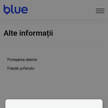
Alte informații
Protejarea datelor
Frauda șoferului