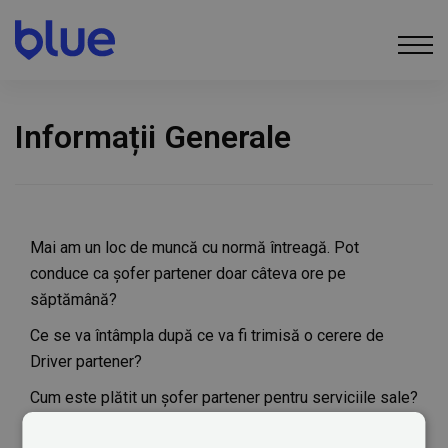
Informații Generale
Mai am un loc de muncă cu normă întreagă. Pot
conduce ca șofer partener doar câteva ore pe
săptămână?
Ce se va întâmpla după ce va fi trimisă o cerere de
Driver partener?
Cum este plătit un șofer partener pentru serviciile sale?
Ce se întâmplă dacă nu am vehicul?