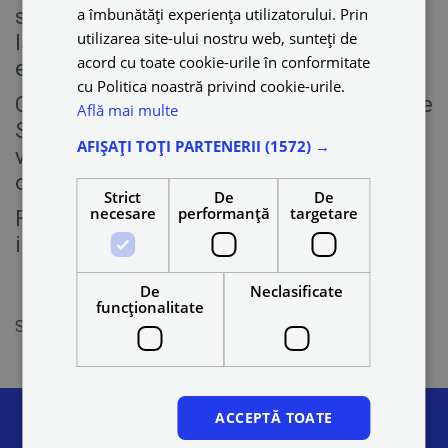
a îmbunătăți experiența utilizatorului. Prin
specialiștilor care participă în aceste zile
utilizarea site-ului nostru web, sunteți de
la
acord cu toate cookie-urile în conformitate
evenimentul
#PsihologiaLeadershipului
.
cu Politica noastră privind cookie-urile.
Conferința are loc la Institutul Național de
Află mai multe
Statistică și reunește experți din domenii
AFIȘAȚI TOȚI PARTENERII
(1572) →
variate, care vor explora provocările și
oportunitățile leadershipului aplicat.
Strict
De
De
necesare
performanță
targetare
Felicitări organizatorilor pentru această
inițiativă utilă și de actualitate!
De
Neclasificate
funcţionalitate
Share on
ACCEPTĂ TOATE