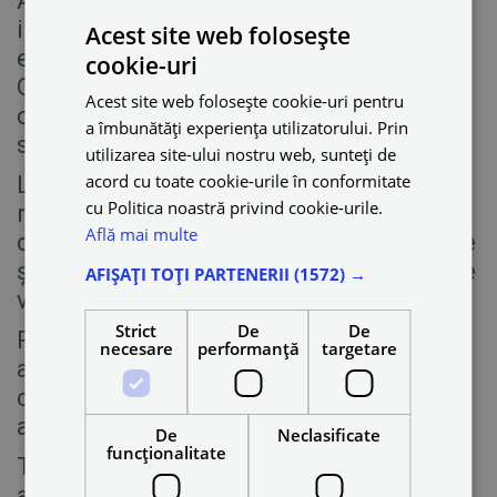
Am acceptat cu bucurie să ne alăturăm
inițiativei „Green Your Future”, un
Acest site web folosește
eveniment care a adus în același loc, la
cookie-uri
One Cotroceni Park, specialiști și
Acest site web folosește cookie-uri pentru
coordonatori de proiecte și inițiative
a îmbunătăți experiența utilizatorului. Prin
sustenabile.
utilizarea site-ului nostru web, sunteți de
acord cu toate cookie-urile în conformitate
La Blue, credem cu tărie în
cu Politica noastră privind cookie-urile.
responsabilitatea noastră, a fiecăruia
Află mai multe
dintre noi, de a contribui la un viitor verde
și curat pentru noi și pentru generațiile ce
AFIȘAȚI TOȚI PARTENERII
(1572) →
vor urma.
Strict
De
De
Prin flota noastră de mașini electrice, ne-
necesare
performanță
targetare
am asumat reducerea amprentei de
carbon din București. Acesta este
angajamentul nostru.
De
Neclasificate
funcţionalitate
Te invităm să faci parte din schimbare
alături de noi 💙