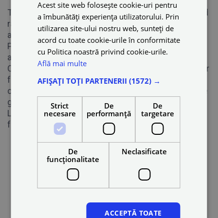
Acest site web folosește cookie-uri pentru
Toate călătoriile efectuate pot fi verificate accesând
a îmbunătăți experiența utilizatorului. Prin
raportul financiar disponibil în Partners Portal prin
utilizarea site-ului nostru web, sunteți de
autentificarea în acesta.
acord cu toate cookie-urile în conformitate
Puteți verifica veniturile totale din luna anterioară
cu Politica noastră privind cookie-urile.
accesând bilanțul de pe Portalul Partners.
Află mai multe
Câștigurile pot fi accesate și prin aplicația Blue Driver
făcând click pe „Câștigurile de astăzi”. Veți putea
AFIȘAȚI TOȚI PARTENERII
(1572) →
comuta între „Flotă” și „Șofer” și veți vedea veniturile
generate de până la trei luni anterioare.
Strict
De
De
Lista călătoriilor poate fi vizualizată și în aplicație
necesare
performanță
targetare
făcând clic pe „Călătorii” din partea de jos a paginii.
De
Neclasificate
funcţionalitate
ACCEPTĂ TOATE