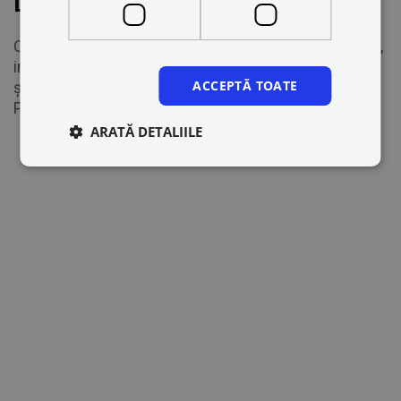
Drivers
Cele mai recente versiuni ale tuturor aplicațiilor Blue,
inclusiv Blue driver, sunt disponibile pe Google Play
ACCEPTĂ TOATE
și App Store .
Pur și simplu descărcați și începeți!
ARATĂ DETALIILE