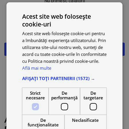
Nu primesc călătorii
Acest site web folosește
Probleme cu notificările
cookie-uri
Heatmaps
Acest site web folosește cookie-uri pentru
a îmbunătăți experiența utilizatorului. Prin
utilizarea site-ului nostru web, sunteți de
Actualizări ale aplicației Drivers
acord cu toate cookie-urile în conformitate
cu Politica noastră privind cookie-urile.
Cum să selectați sau să eliminați categoria de călătorie
Află mai multe
în aplicație
AFIȘAȚI TOȚI PARTENERII
(1572) →
Acceptare automată
Strict
De
De
necesare
performanță
targetare
Resetarea parolei
Actualizări ale aplicației
De
Neclasificate
funcţionalitate