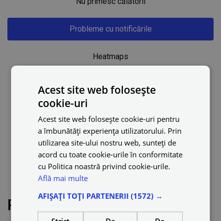
Nu primesc călătorii
Probleme cu notificările
Heatmaps
Actualizări ale aplicației Drivers
Acest site web folosește
cookie-uri
Cum să selectați sau să eliminați categoria de călătorie
Acest site web folosește cookie-uri pentru
în aplicație
a îmbunătăți experiența utilizatorului. Prin
utilizarea site-ului nostru web, sunteți de
Acceptare automată
acord cu toate cookie-urile în conformitate
cu Politica noastră privind cookie-urile.
Află mai multe
Resetarea parolei
AFIȘAȚI TOȚI PARTENERII
(1572) →
Probleme cu notificările