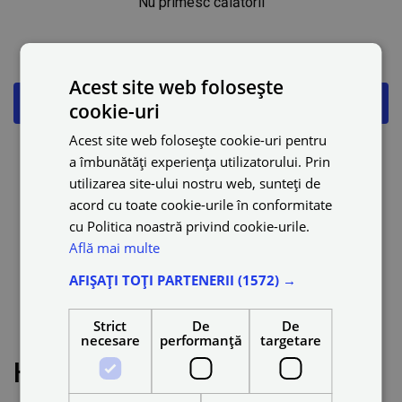
Nu primesc călătorii
Probleme cu notificările
Acest site web folosește
Heatmaps
cookie-uri
Acest site web folosește cookie-uri pentru
Actualizări ale aplicației Drivers
a îmbunătăți experiența utilizatorului. Prin
utilizarea site-ului nostru web, sunteți de
Cum să selectați sau să eliminați categoria de călătorie
acord cu toate cookie-urile în conformitate
cu Politica noastră privind cookie-urile.
în aplicație
Află mai multe
Acceptare automată
AFIȘAȚI TOȚI PARTENERII
(1572) →
Strict
De
De
Resetarea parolei
necesare
performanță
targetare
Heatmaps