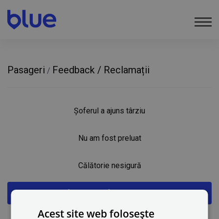
Pasageri
Feedback / Reclamații
/
Șoferul a ajuns târziu
Nu am fost preluat
Călătorie nesigură
Șoferul meu a fost nepoliticos
Acest site web folosește