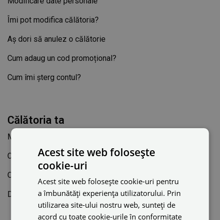
Modificare date personale
Îmi pot modifica călătoria?
Aș dori să anulez o călătorie
Cum adaug un cod promoțional?
Cum îmi șterg contul?
Călătoria ta
Metode de plată
Acest site web folosește
Cum pot contacta șoferul?
cookie-uri
Obiecte pierdute
Acest site web folosește cookie-uri pentru
a îmbunătăți experiența utilizatorului. Prin
Dimensiunea bagajului care se potrivește în mașină
utilizarea site-ului nostru web, sunteți de
acord cu toate cookie-urile în conformitate