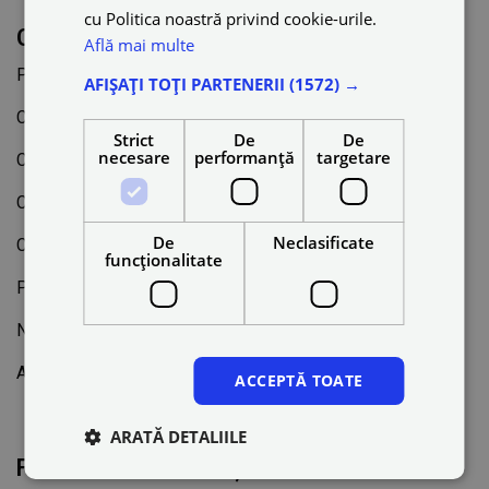
cu Politica noastră privind cookie-urile.
Cele mai populare întrebări
Află mai multe
Politica de prețuri
AFIȘAȚI TOȚI PARTENERII
(1572) →
Cum pot rezerva o călătorie?
Strict
De
De
necesare
performanță
targetare
Cum pot obține o factură?
Cum vă pot contacta?
De
Neclasificate
Care sunt metodele de plată pe care le oferiți?
funcţionalitate
Pot solicita un anumit șofer?
Nu doresc să primesc e-mailuri de marketing
Aș dori să-mi șterg contul/profilul
ACCEPTĂ TOATE
ARATĂ DETALIILE
Feedback / Reclamații