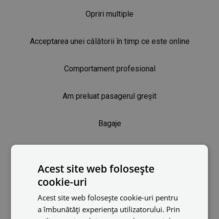
Opriri multiple
Acceptarea unei călătorii în timp ce este online
Comportament profesional
Am preluat pasagerul greșit
Bagaje
Menținerea evaluărilor ridicate
Acest site web folosește
Călătoria a fost suprataxată
cookie-uri
Acest site web folosește cookie-uri pentru
Drepturile șoferului
a îmbunătăți experiența utilizatorului. Prin