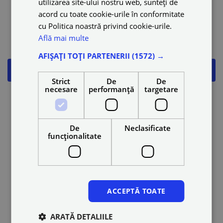
utilizarea site-ului nostru web, sunteți de
acord cu toate cookie-urile în conformitate
Clientul a fost nepoliticos/situație periculoasă
cu Politica noastră privind cookie-urile.
Află mai multe
Clientul a murdărit vehiculul
AFIȘAȚI TOȚI PARTENERII
(1572) →
Călătorie anulată
Strict
De
De
necesare
performanță
targetare
Sfaturi pentru siguranță
Pot avea prieteni și membri ai familiei în vehicul în timp
De
Neclasificate
funcţionalitate
ce sunt online?
Pot efectua două curse în același timp?
ACCEPTĂ TOATE
Motivele pentru care un cont poate fi suspendat sau
dezactivat
ARATĂ DETALIILE