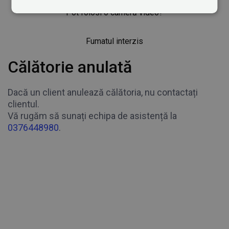
Pot folosi o cameră video?
Fumatul interzis
Călătorie anulată
Dacă un client anulează călătoria, nu contactați
clientul.
Vă rugăm să sunați echipa de asistență la
0376448980
.