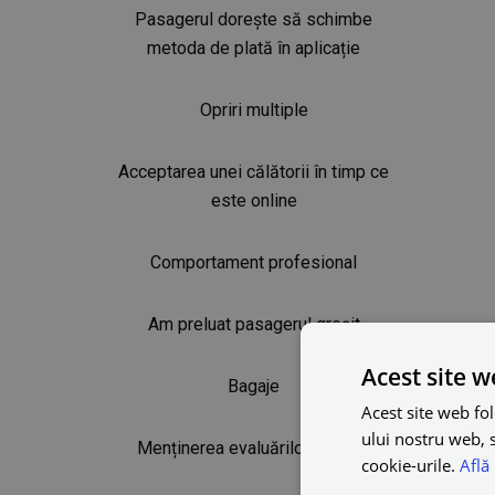
Pasagerul dorește să schimbe
metoda de plată în aplicație
Opriri multiple
Acceptarea unei călătorii în timp ce
este online
Comportament profesional
Am preluat pasagerul greșit
Acest site w
Bagaje
Acest site web fol
ului nostru web, s
Menținerea evaluărilor ridicate
cookie-urile.
Află