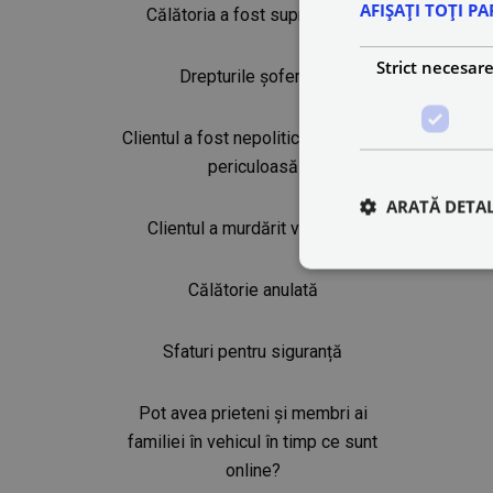
AFIȘAȚI TOȚI PA
Călătoria a fost suprataxată
Strict necesar
Drepturile șoferului
Clientul a fost nepoliticos/situație
periculoasă
ARATĂ DETAL
Clientul a murdărit vehiculul
Călătorie anulată
Sfaturi pentru siguranță
Pot avea prieteni și membri ai
familiei în vehicul în timp ce sunt
online?