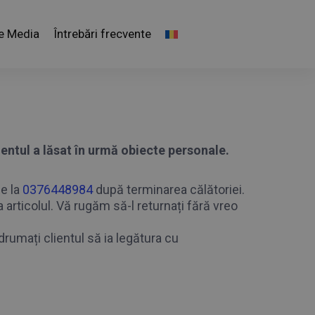
e Media
Întrebări frecvente
ientul a lăsat în urmă obiecte personale.
ue la
0376448984
după terminarea călătoriei.
articolul. Vă rugăm să-l returnați fără vreo
drumați clientul să ia legătura cu