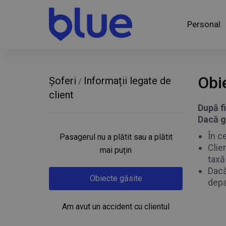
Personal
Obi
Șoferi
Informații legate de
/
client
După f
Dacă gă
În c
Pasagerul nu a plătit sau a plătit
Clie
mai puțin
taxă
Dacă
Obiecte găsite
depa
Am avut un accident cu clientul