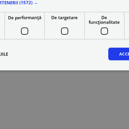
RTENERII
(1572) →
e
De performanță
De targetare
De
funcţionalitate
IILE
ACC