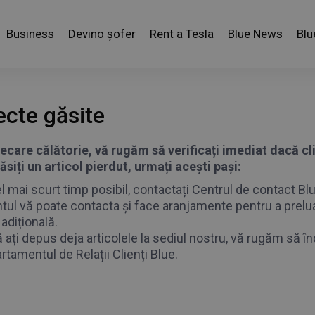
Business
Devino șofer
Rent a Tesla
Blue News
Blu
ecte găsite
iecare călătorie, vă rugăm să verificați imediat dacă cl
siți un articol pierdut, urmați acești pași:
el mai scurt timp posibil, contactați Centrul de contact Bl
ntul vă poate contacta și face aranjamente pentru a prelua 
 adițională.
 ați depus deja articolele la sediul nostru, vă rugăm să în
rtamentul de Relații Clienți Blue.